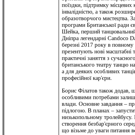
поїздки, підтримку місцевих 
інвалідністю, а також розшир
образотворчого мистецтва. За
програми Британської ради є
Шейка, перший танцювальний 
Дніпра легендарні Candoco D
березні 2017 року в повному 
презентують нові масштабні 
практичні заняття з сучасног
британського театру танцю на
а для деяких особливих танці
професійної кар'єри.
Борис Філатов також додав, 
особливими потребами залиша
влади. Основне завдання – п
підлогою. В планах – запуст
низькопольному тролейбусу. В
створення безбар'єрного сере
що візьме до уваги питання вс