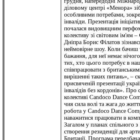
грудня, напередодні Міжнарод
діловому центрі «Менора» зіб
особливими потребами, зокрем
інваліди. Презентація ініціат
почалася видовищним перфом
колективу зі світовим ім'ям 
Дніпра Борис Філатов зізнавс
неймовірне шоу. Коли бачиш т
бажання, для неї немає нічог
тих, хто цього потребує в на
співпрацювати з британськими
вирішенні таких питань», – ск
присвяченій презентації укра
інвалідів без кордонів». Про
колективі Candoco Dance Com
чия сила волі та жага до житт
робота у Candoco Dance Comp
наважитися працювати в комп
Загалом у планах спільного 
створення резиденції для арти
Британії. Програма передбача